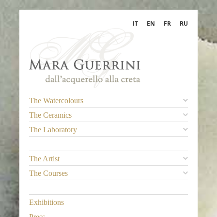
IT
EN
FR
RU
The Watercolours
The Ceramics
The Laboratory
The Artist
The Courses
Exhibitions
Press